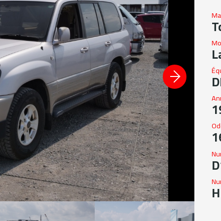
Ma
T
Mo
L
Éq
D
An
1
Od
1
Nu
D
Nu
H