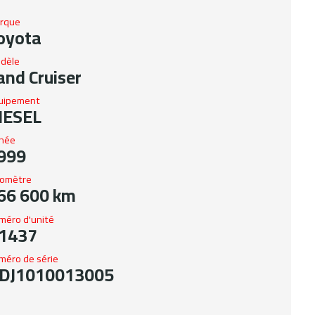
rque
oyota
dèle
and Cruiser
uipement
IESEL
née
999
omètre
66 600 km
méro d'unité
1437
méro de série
DJ1010013005