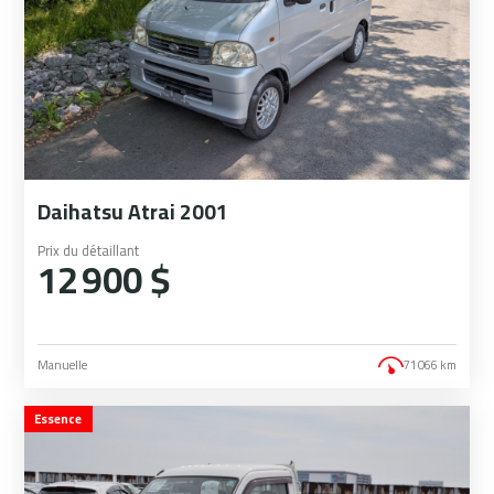
Daihatsu Atrai 2001
Prix du détaillant
12 900 $
Manuelle
71 066 km
Essence