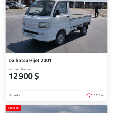
Daihatsu Hijet 2001
Prix du détaillant
12 900 $
Manuelle
16 335 km
Essence