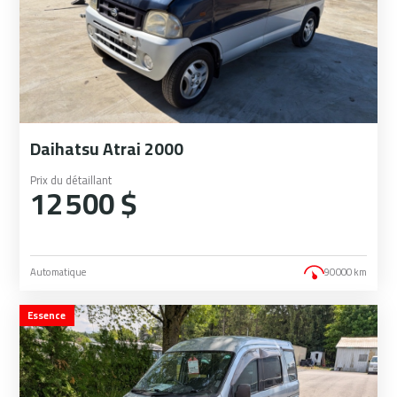
Daihatsu Atrai 2000
Prix du détaillant
12 500 $
Automatique
90 000 km
Essence