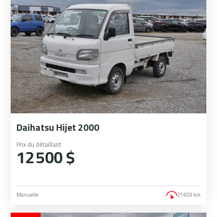
Daihatsu Hijet 2000
Prix du détaillant
12 500 $
Manuelle
21 603 km