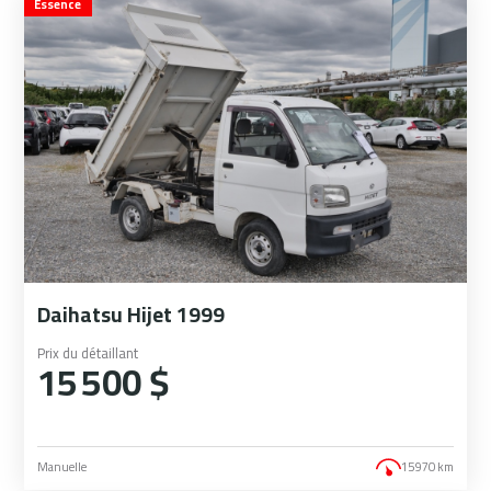
Essence
Daihatsu Hijet 1999
Prix du détaillant
15 500 $
Manuelle
15 970 km