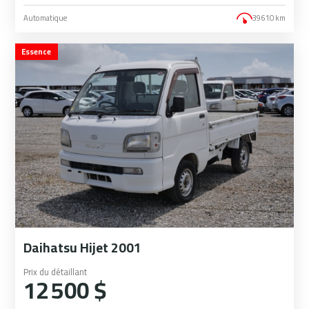
Automatique
39 610 km
Essence
Daihatsu Hijet 2001
Prix du détaillant
12 500 $