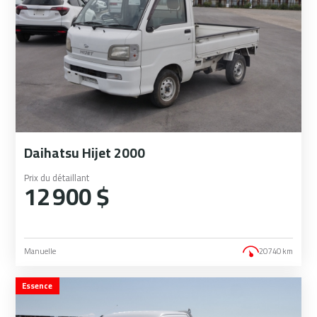
Daihatsu Hijet 2000
Prix du détaillant
12 900 $
Manuelle
20 740 km
Essence