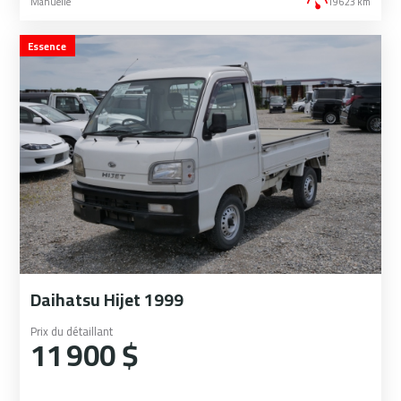
Manuelle
19 623 km
Essence
Daihatsu Hijet 1999
Prix du détaillant
11 900 $